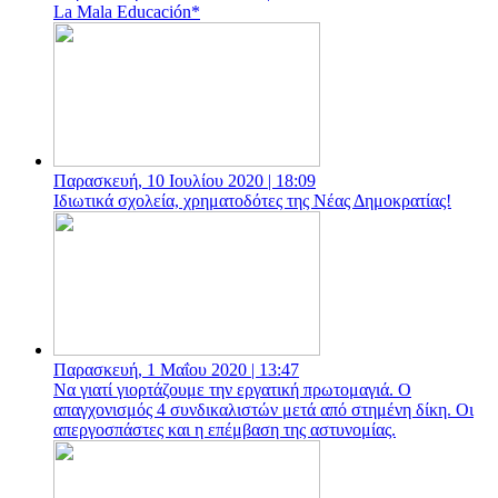
La Μala Εducación*
Παρασκευή, 10 Ιουλίου 2020 | 18:09
Ιδιωτικά σχολεία, χρηματοδότες της Νέας Δημοκρατίας!
Παρασκευή, 1 Μαΐου 2020 | 13:47
Να γιατί γιορτάζουμε την εργατική πρωτομαγιά. Ο
απαγχονισμός 4 συνδικαλιστών μετά από στημένη δίκη. Οι
απεργοσπάστες και η επέμβαση της αστυνομίας.