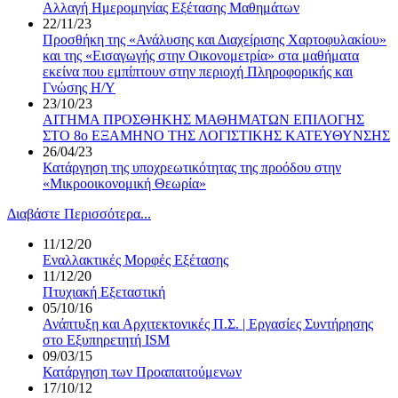
Αλλαγή Ημερομηνίας Εξέτασης Μαθημάτων
22/11/23
Προσθήκη της «Ανάλυσης και Διαχείρισης Χαρτοφυλακίου»
και της «Εισαγωγής στην Οικονομετρία» στα μαθήματα
εκείνα που εμπίπτουν στην περιοχή Πληροφορικής και
Γνώσης Η/Υ
23/10/23
ΑΙΤΗΜΑ ΠΡΟΣΘΗΚΗΣ ΜΑΘΗΜΑΤΩΝ ΕΠΙΛΟΓΗΣ
ΣΤΟ 8ο ΕΞΑΜΗΝΟ ΤΗΣ ΛΟΓΙΣΤΙΚΗΣ ΚΑΤΕΥΘΥΝΣΗΣ
26/04/23
Κατάργηση της υποχρεωτικότητας της προόδου στην
«Μικροοικονομική Θεωρία»
Διαβάστε Περισσότερα...
11/12/20
Εναλλακτικές Μορφές Εξέτασης
11/12/20
Πτυχιακή Εξεταστική
05/10/16
Ανάπτυξη και Αρχιτεκτονικές Π.Σ. | Εργασίες Συντήρησης
στο Εξυπηρετητή ISM
09/03/15
Κατάργηση των Προαπαιτούμενων
17/10/12