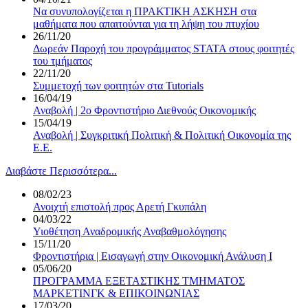
Να συνυπολογίζεται η ΠΡΑΚΤΙΚΗ ΑΣΚΗΣΗ στα
μαθήματα που απαιτούνται για τη λήψη του πτυχίου
26/11/20
Δωρεάν Παροχή του προγράμματος STATA στους φοιτητές
του τμήματος
22/11/20
Συμμετοχή των φοιτητών στα Tutorials
16/04/19
Αναβολή | 2ο Φροντιστήριο Διεθνούς Οικονομικής
15/04/19
Αναβολή | Συγκριτική Πολιτική & Πολιτική Οικονομία της
Ε.Ε.
Διαβάστε Περισσότερα...
08/02/23
Ανοιχτή επιστολή προς Αρετή Γκυπάλη
04/03/22
Υιοθέτηση Αναδρομικής Αναβαθμολόγησης
15/11/20
Φροντιστήρια | Εισαγωγή στην Οικονομική Ανάλυση I
05/06/20
ΠΡΟΓΡΑΜΜΑ ΕΞΕΤΑΣΤΙΚΗΣ ΤΜΗΜΑΤΟΣ
ΜΑΡΚΕΤΙΝΓΚ & ΕΠΙΚΟΙΝΩΝΙΑΣ
17/03/20