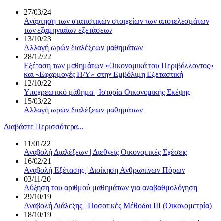
27/03/24
Ανάρτηση των στατιστικών στοιχείων των αποτελεσμάτων
των εξαμηνιαίων εξετάσεων
13/10/23
Αλλαγή ωρών διαλέξεων μαθημάτων
28/12/22
Εξέταση των μαθημάτων «Οικονομικά του Περιβάλλοντος»
και «Εφαρμογές Η/Υ» στην Εμβόλιμη Εξεταστική
12/10/22
Υποχρεωτικό μάθημα | Ιστορία Οικονομικής Σκέψης
15/03/22
Αλλαγή ωρών διαλέξεων μαθημάτων
Διαβάστε Περισσότερα...
11/01/22
Αναβολή Διαλέξεων | Διεθνείς Οικονομικές Σχέσεις
16/02/21
Αναβολή Εξέτασης | Διοίκηση Ανθρωπίνων Πόρων
03/11/20
Αύξηση του αριθμού μαθημάτων για αναβαθμολόγηση
29/10/19
Αναβολή Διάλεξης | Ποσοτικές Μέθοδοι III (Οικονομετρία)
18/10/19