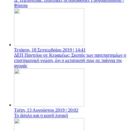
Δ. Τεμπονέρας: Πολιτικές οι δολοφονίες Γρηγορόπουλου -
Φύσσα
Τετάρτη, 18 Σεπτεμβρίου 2019 | 14:41
ΔΕΠ Παντείου σε Κεραμέως: Σκοπός των πανεπιστημίων η
επιστημονική γνώση, όχι η μετατροπή τους σε παίγνια της
αγοράς
Τρίτη, 13 Αυγούστου 2019 | 20:02
Το άσυλο και η κοινή λογική