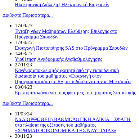
Ηλεκτρονική Διάλεξη | Ηλεκτρονικό Επιχειρείν
Διαβάστε Περισσότερα...
17/09/25
Ένταξη νέων Μαθημάτων Ελεύθερης Επιλογής στο
Πρόγραμμα Σπουδών
17/04/25
Εισαγωγή Πιστοποίησης SAS στο Πρόγραμμα Σπουδών
14/03/25
Υιοθέτηση Αναδρομικής Αναβαθμολόγησης
27/11/23
Κανένας αποκλεισμός φοιτητή από την εκπαιδευτική
διαδικασία του μαθήματος «Εισαγωγή στον
Προγραμματισμό με R», με διδάσκοντα τον κ. Μπεσμπέα
08/04/23
Ερωτηματολόγιο για τους φοιτητές του τμήματος Στατιστικής
Διαβάστε Περισσότερα...
11/03/24
Να ΔΙΟΡΘΩΘΕΙ η ΒΑΘΜΟΛΟΓΙΚΗ ΑΔΙΚΙΑ – ΣΦΑΓΗ
στα πλαίσια της εξέτασης του μαθήματος
«ΧΡΗΜΑΤΟΟΙΚΟΝΟΜΙΚΑ ΤΗΣ ΝΑΥΤΙΛΙΑΣ»
30/11/23