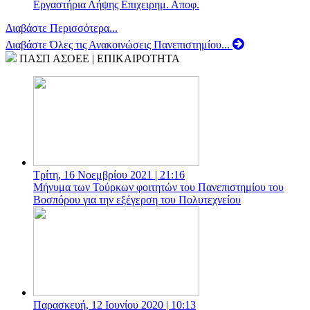
Εργαστήρια Λήψης Επιχειρημ. Αποφ.
Διαβάστε Περισσότερα...
Διαβάστε Όλες τις Ανακοινώσεις Πανεπιστημίου...
ΠΑΣΠ ΑΣΟΕΕ
| ΕΠΙΚΑΙΡΟΤΗΤΑ
Τρίτη, 16 Νοεμβρίου 2021 | 21:16
Μήνυμα των Τούρκων φοιτητών του Πανεπιστημίου του
Βοσπόρου για την εξέγερση του Πολυτεχνείου
Παρασκευή, 12 Ιουνίου 2020 | 10:13