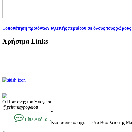
Τοποθέτηση προϊόντων υγιεινής περιόδου σε όλους τους χώρους
Χρήσιμα Links
Ο Πρύτανης του Υπογείου
@pritanisypogeiou
“
Είπε Ακόμα...
Κάτι σάπιο υπάρχει στο Βασίλειο της Μπ