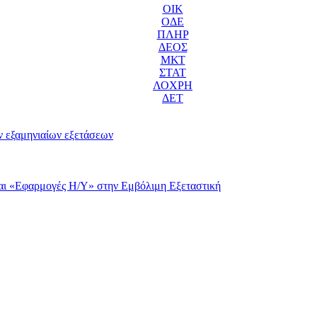
ΟΙΚ
ΟΔΕ
ΠΛΗΡ
ΔΕΟΣ
ΜΚΤ
ΣΤΑΤ
ΛΟΧΡΗ
ΔΕΤ
ν εξαμηνιαίων εξετάσεων
αι «Εφαρμογές Η/Υ» στην Εμβόλιμη Εξεταστική