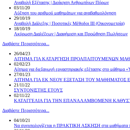
Αναβολή Εξέτασης | Διοίκηση Ανθρωπίνων Πόρων
03/11/20
Αύξηση του αριθμού μαθημάτων για αναβαθμολόγηση
29/10/19
Αναβολή Διάλεξης | Ποσοτικές Μέθοδοι III (Οικονομετρία)
18/10/19
Ακύρωση Διαλέξεων | Διαφήμιση και Προώθηση Πωλήσεων
Διαβάστε Περισσότερα...
26/04/23
ΑΙΤΗΜΑ ΓΙΑ ΚΑΤΑΡΓΗΣΗ ΠΡΟΑΠΑΙΤΟΥΜΕΝΩΝ ΜΑ
02/02/23
Αίτημα για διεξαγωγή εργαστηριακής εξέτασης στο μάθημα «
27/01/23
ΑΙΤΗΜΑ ΓΙΑ ΕΚ ΝΕΟΥ ΕΞΕΤΑΣΗ ΤΟΥ ΜΑΘΗΜΑΤΟΣ 
21/11/22
ΣΥΝΤΟΝΙΣΤΗΣ ΕΤΟΥΣ
02/11/22
ΚΑΤΑΓΓΕΛΙΑ ΓΙΑ ΤΗΝ ΕΠΑΝΑΛΑΜΒΟΜΕΝΗ ΚΑΘΥΣΤ
Διαβάστε Περισσότερα...
04/10/21
Να συνυπολογίζεται η ΠΡΑΚΤΙΚΗ ΑΣΚΗΣΗ στα μαθήματα που 