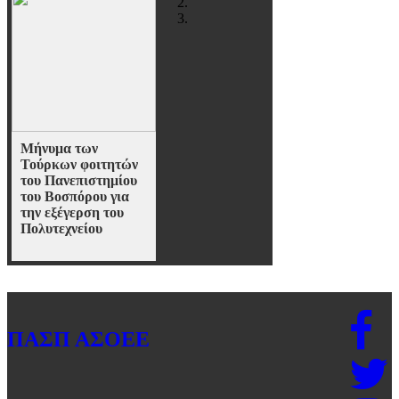
Μήνυμα των
Τούρκων φοιτητών
του Πανεπιστημίου
του Βοσπόρου για
την εξέγερση του
Πολυτεχνείου
Αντιπροσωπεία φοιτητών
της τουρκικής Ακαδημίας
του Βοσπόρου βρίσκονται
από χτες στη χώρα μας,
μετά από πρόσκληση
ΠΑΣΠ ΑΣΟΕΕ
φοιτητών και Καθηγητών
του Α.Π.Θ., για να
συμμετέχουν στις
κινητοποιήσεις της