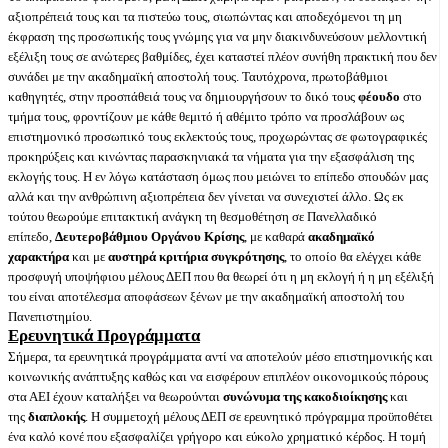
αξιοπρέπειά τους και τα πιστεύω τους, σιωπώντας και αποδεχόμενοι τη μη
έκφραση της προσωπικής τους γνώμης για να μην διακινδυνεύσουν μελλοντική
εξέλιξη τους σε ανώτερες βαθμίδες, έχει καταστεί πλέον συνήθη πρακτική που δεν
συνάδει με την ακαδημαϊκή αποστολή τους. Ταυτόχρονα, πρωτοβάθμιοι
καθηγητές, στην προσπάθειά τους να δημιουργήσουν το δικό τους
φέουδο
στο
τμήμα τους, φροντίζουν με κάθε θεμιτό ή αθέμιτο τρόπο να προσλάβουν ως
επιστημονικό προσωπικό τους εκλεκτούς τους, προχωρώντας σε φωτογραφικές
προκηρύξεις και κινώντας παρασκηνιακά τα νήματα για την εξασφάλιση της
εκλογής τους. Η εν λόγω κατάσταση όμως που μειώνει το επίπεδο σπουδών μας
αλλά και την ανθρώπινη αξιοπρέπεια δεν γίνεται να συνεχιστεί άλλο. Ως εκ
τούτου θεωρούμε επιτακτική ανάγκη τη θεσμοθέτηση σε Πανελλαδικό
επίπεδο,
Δευτεροβάθμιου Οργάνου Κρίσης
, με καθαρά
ακαδημαϊκό
χαρακτήρα
και με
αυστηρά κριτήρια συγκρότησης
, το οποίο θα ελέγχει κάθε
προσφυγή υποψήφιου μέλους ΔΕΠ που θα θεωρεί ότι η μη εκλογή ή η μη εξέλιξή
του είναι αποτέλεσμα αποφάσεων ξένων με την ακαδημαϊκή αποστολή του
Πανεπιστημίου.
Ερευνητικά Προγράμματα
Σήμερα, τα ερευνητικά προγράμματα αντί να αποτελούν μέσο επιστημονικής και
κοινωνικής ανάπτυξης καθώς και να εισφέρουν επιπλέον οικονομικούς πόρους
στα ΑΕΙ έχουν καταλήξει να θεωρούνται
συνώνυμα της κακοδιοίκησης
και
της
διαπλοκής
. Η συμμετοχή μέλους ΔΕΠ σε ερευνητικό πρόγραμμα προϋποθέτει
ένα καλό κονέ που εξασφαλίζει γρήγορο και εύκολο χρηματικό κέρδος. Η τομή