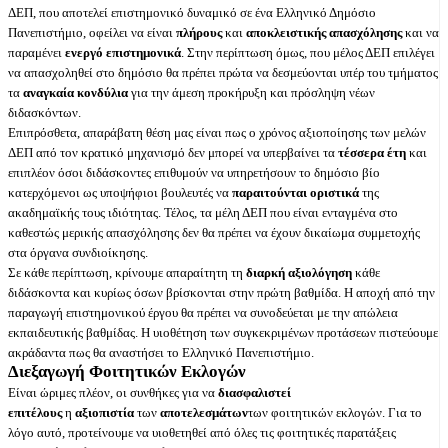
ΔΕΠ, που αποτελεί επιστημονικό δυναμικό σε ένα Ελληνικό Δημόσιο
Πανεπιστήμιο, οφείλει να είναι
πλήρους
και
αποκλειστικής απασχόλησης
και να
παραμένει
ενεργό επιστημονικά
. Στην περίπτωση όμως, που μέλος ΔΕΠ επιλέγει
να απασχοληθεί στο δημόσιο θα πρέπει πρώτα να δεσμεύονται υπέρ του τμήματος
τα
αναγκαία κονδύλια
για την άμεση προκήρυξη και πρόσληψη νέων
διδασκόντων.
Επιπρόσθετα, απαράβατη θέση μας είναι πως ο χρόνος αξιοποίησης των μελών
ΔΕΠ από τον κρατικό μηχανισμό δεν μπορεί να υπερβαίνει τα
τέσσερα έτη
και
επιπλέον όσοι διδάσκοντες επιθυμούν να υπηρετήσουν το δημόσιο βίο
κατερχόμενοι ως υποψήφιοι βουλευτές να
παραιτούνται οριστικά
της
ακαδημαϊκής τους ιδιότητας. Τέλος, τα μέλη ΔΕΠ που είναι ενταγμένα στο
καθεστώς μερικής απασχόλησης δεν θα πρέπει να έχουν δικαίωμα συμμετοχής
στα όργανα συνδιοίκησης.
Σε κάθε περίπτωση, κρίνουμε απαραίτητη τη
διαρκή αξιολόγηση
κάθε
διδάσκοντα και κυρίως όσων βρίσκονται στην πρώτη βαθμίδα. Η αποχή από την
παραγωγή επιστημονικού έργου θα πρέπει να συνοδεύεται με την απώλεια
εκπαιδευτικής βαθμίδας. Η υιοθέτηση των συγκεκριμένων προτάσεων πιστεύουμε
ακράδαντα πως θα αναστήσει το Ελληνικό Πανεπιστήμιο.
Διεξαγωγή Φοιτητικών Εκλογών
Είναι ώριμες πλέον, οι συνθήκες για να
διασφαλιστεί
επιτέλους
η
αξιοπιστία
των
αποτελεσμάτων
των φοιτητικών εκλογών. Για το
λόγο αυτό, προτείνουμε να υιοθετηθεί από όλες τις φοιτητικές παρατάξεις