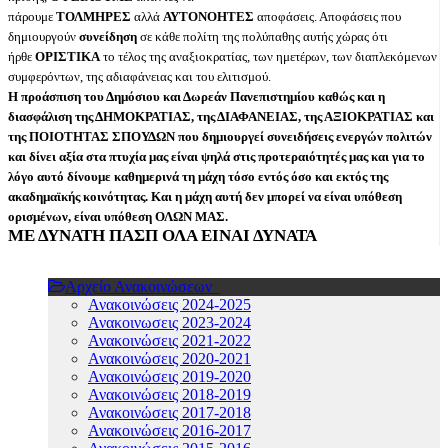
πάρουμε
ΤΟΛΜΗΡΕΣ
αλλά
ΑΥΤΟΝΟΗΤΕΣ
αποφάσεις. Αποφάσεις που
δημιουργούν
συνείδηση
σε κάθε πολίτη της πολύπαθης αυτής χώρας ότι
ήρθε
ΟΡΙΣΤΙΚΑ
το τέλος της αναξιοκρατίας, των ημετέρων, των διαπλεκόμενων
συμφερόντων, της αδιαφάνειας και του ελιτισμού.
Η προάσπιση του Δημόσιου και Δωρεάν Πανεπιστημίου καθώς και η
διασφάλιση της ΔΗΜΟΚΡΑΤΙΑΣ, της ΔΙΑΦΑΝΕΙΑΣ, της ΑΞΙΟΚΡΑΤΙΑΣ και
της ΠΟΙΟΤΗΤΑΣ ΣΠΟΥΔΩΝ που δημιουργεί συνειδήσεις ενεργών πολιτών
και δίνει αξία στα πτυχία μας είναι ψηλά στις προτεραιότητές μας και για το
λόγο αυτό δίνουμε καθημερινά τη μάχη τόσο εντός όσο και εκτός της
ακαδημαϊκής κοινότητας. Και η μάχη αυτή δεν μπορεί να είναι υπόθεση
ορισμένων, είναι υπόθεση ΟΛΩΝ ΜΑΣ.
ΜΕ ΔΥΝΑΤΗ ΠΑΣΠ ΟΛΑ ΕΙΝΑΙ ΔΥΝΑΤΑ
Αρχείο Ανακοινώσεων
Ανακοινώσεις 2024-2025
Ανακοινωσεις 2023-2024
Ανακοινώσεις 2021-2022
Ανακοινώσεις 2020-2021
Ανακοινώσεις 2019-2020
Ανακοινώσεις 2018-2019
Ανακοινώσεις 2017-2018
Ανακοινώσεις 2016-2017