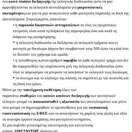
ένα
κοινό πλαίσιο διεξαγωγής
της εκλογικής διαδικασίας ώστε να μην
αμφισβητούνται τα εκλογικά αποτελέσματα για
μικροπολιτικές
σκοπιμότητες
και για να μην ανακοινώνει κάθε φοιτητική παράταξη τα δικά της
αποτελέσματα. Συγκεκριμένα, απαιτείται:
• η
παρουσία δικαστικών αντιπροσώπων
σε όλες τις εφορευτικές
επιτροπές τόσο κατά τη διάρκεια της ψηφοφορίας όσο και κατά τη
διάρκεια της καταμέτρησης,
•
η εκλογική διαδικασία να διεξάγεται σε εκλογικά τμήματα που οι
φοιτητές με δικαίωμα ψήφου δεν υπερβαίνουν τους 500 ώστε να κυλά όσο
το δυνατόν πιο γρήγορα και ομαλά,
• η τοποθέτηση ικανού αριθμού
παραβάν
σε κάθε εκλογικό τμήμα που δεν
θα παρεμποδίζει την απρόσκοπτη ροή της εκλογικής διαδικασίας ώστε
όλοι οι ψηφοφόροι να μπορούν να ασκήσουν το εκλογικό τους δικαίωμα,
•
το άνοιγμα και το κλείσιμο της κάλπης να συμπίπτει με την ανατολή και
τη δύση του ηλίου.
Μόνο με την
ταυτόχρονη υιοθέτηση
όλων των
παραπάνω
σταθερών
και
κοινών κανόνων διεξαγωγής
των φοιτητικών
εκλογών μπορεί να
αποκατασταθεί
η
αξιοπιστία
των αποτελεσμάτων και μόνο
τότε μπορεί να δημιουργηθούν οι προϋποθέσεις για την
ουσιαστική
επανενασύσταση
της
ΕΦΕΕ
και να αποκτήσουν τη χαμένη τους αίγλη και αξία
τα ανώτερα όργανα έκφρασης του φοιτητικού κινήματος.
Σε μία περίοδο γενικευμένης οικονομικής και κοινωνικής
κρίσης,
ΟΦΕΙΛΟΥΜΕ
άπαντες να