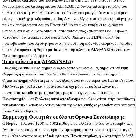
τον
εκδημοκρατισμό
των ελληνικών Πανεπιστημίων με την υιοθέτηση του
Νόμου Πλαισίου λειτουργίας των ΑΕΙ 1268/82, δεν θα παίξουμε το ρόλο του
παθητικού θεατή ανεπιθύμητων καταστάσεων που μας γυρίζουν στις
μαύρες
μέρες
της
καθηγητικής αυθαιρεσίας
. Δεν είναι λίγες οι περιπτώσεις καθηγητών
που συμπεριφέρονται σαν το Πανεπιστήμιο να είναι
τσιφλίκι
τους, σαν να
θεωρούν ότι όλοι οι υπόλοιποι είμαστε παιδιά ενός κατώτερου Θεού. Όμως η
κατάσταση δεν μπορεί να συνεχιστεί άλλο. Χρειάζεται
ΤΩΡΑ
η ανάληψη
πρωτοβουλιών που θα οδηγήσουν στην υιοθέτηση ενός νέου θεσμικού πλαισίου
που θα
διευρύνει τη Δημοκρατία
και θα εδραιώνει τη
ΔΙΑΦΑΝΕΙΑ
εντός των
Πανεπιστημιακών Ιδρυμάτων.
Τι
σημαίνει όμως ΔΙΑΦΑΝΕΙΑ;
Για εμάς,
ΔΙΑΦΑΝΕΙΑ
σημαίνει αξιοκρατία και ισονομία, σημαίνει
ισότιμη
συμμετοχή
των φοιτητών σε όλα τα θεσμικά όργανα του Πανεπιστημίου,
σημαίνει
πλήρη αλήθεια
για το πώς αξιοποιούνται οι πόροι του Πανεπιστημίου.
Μιλώντας με πράξεις και προτάσεις, και όχι μόνο με κούφια λόγια και
συνθήματα, καταθέτουμε τις απόψεις μας στα όργανα συνδιοίκησης του
Πανεπιστημίου μας ζητώντας
απτό αποτέλεσμα
που θα κινείται στην κατεύθυνση
του ουσιαστικού εκδημοκρατισμού και της
κοινωνικής λογοδοσίας
στα Ανώτατα
Εκπαιδευτικά Ιδρύματα.
Συμμετοχή Φοιτητών σε όλα τα Όργανα Συνδιοίκησης
Ο Νόμος – Πλαίσιο 1268 το 1982 ήρθε για να αλλάξει την έως τότε ιστορία των
Ανώτατων Εκπαιδευτικών Ιδρυμάτων της χώρας μας. Στην ουσία ήταν η στιγμή
που καθιερωνόταν το
αυτοδιοίκητο των Πανεπιστημίων
, η δυνατότητα δηλαδή