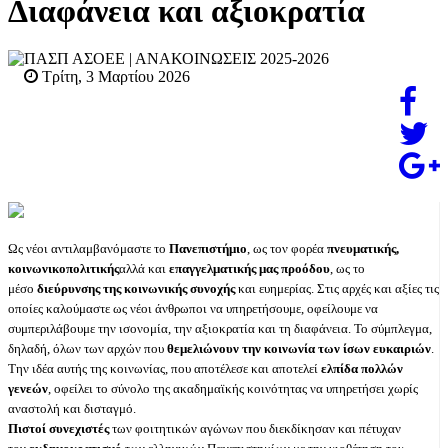
Διαφάνεια και αξιοκρατία
ΠΑΣΠ ΑΣΟΕΕ
| ΑΝΑΚΟΙΝΩΣΕΙΣ 2025-2026
Τρίτη, 3 Μαρτίου 2026
Ως νέοι αντιλαμβανόμαστε το
Πανεπιστήμιο
, ως τον φορέα
πνευματικής,
κοινωνικοπολιτικής
αλλά και
επαγγελματικής μας προόδου
, ως το
μέσο
διεύρυνσης της κοινωνικής συνοχής
και ευημερίας. Στις αρχές και αξίες τις
οποίες καλούμαστε ως νέοι άνθρωποι να υπηρετήσουμε, οφείλουμε να
συμπεριλάβουμε την ισονομία, την αξιοκρατία και τη διαφάνεια. Το σύμπλεγμα,
δηλαδή, όλων των αρχών που
θεμελιώνουν την κοινωνία των ίσων ευκαιριών
.
Την ιδέα αυτής της κοινωνίας, που αποτέλεσε και αποτελεί
ελπίδα πολλών
γενεών
, οφείλει το σύνολο της ακαδημαϊκής κοινότητας να υπηρετήσει χωρίς
αναστολή και δισταγμό.
Πιστοί συνεχιστές
των φοιτητικών αγώνων που διεκδίκησαν και πέτυχαν