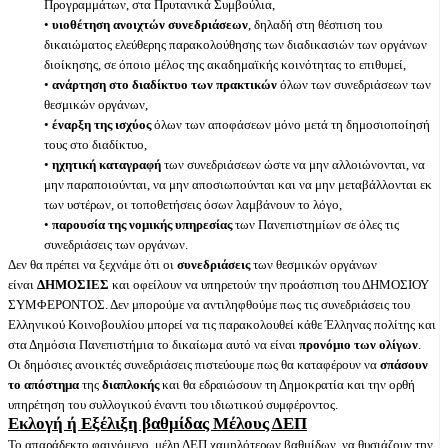
Προγραμμάτων, στα Πρυτανικά Συμβούλια,
•
υιοθέτηση ανοιχτών συνεδριάσεων
, δηλαδή στη θέσπιση του
δικαιώματος ελεύθερης παρακολούθησης των διαδικασιών των οργάνων
διοίκησης, σε όποιο μέλος της ακαδημαϊκής κοινότητας το επιθυμεί,
•
ανάρτηση στο διαδίκτυο των πρακτικών
όλων των συνεδριάσεων των
θεσμικών οργάνων,
•
έναρξη της ισχύος
όλων των αποφάσεων μόνο μετά τη δημοσιοποίησή
τους στο διαδίκτυο,
•
ηχητική καταγραφή
των συνεδριάσεων ώστε να μην αλλοιώνονται, να
μην παραποιούνται, να μην αποσιωπούνται και να μην μεταβάλλονται εκ
των υστέρων, οι τοποθετήσεις όσων λαμβάνουν το λόγο,
•
παρουσία της νομικής υπηρεσίας
των Πανεπιστημίων σε όλες τις
συνεδριάσεις των οργάνων.
Δεν θα πρέπει να ξεχνάμε ότι οι
συνεδριάσεις
των θεσμικών οργάνων
είναι
ΔΗΜΟΣΙΕΣ
και οφείλουν να υπηρετούν την προάσπιση του ΔΗΜΟΣΙΟΥ
ΣΥΜΦΕΡΟΝΤΟΣ. Δεν μπορούμε να αντιληφθούμε πως τις συνεδριάσεις του
Ελληνικού Κοινοβουλίου μπορεί να τις παρακολουθεί κάθε Έλληνας πολίτης και
στα Δημόσια Πανεπιστήμια το δικαίωμα αυτό να είναι
προνόμιο των ολίγων
.
Οι δημόσιες ανοικτές συνεδριάσεις πιστεύουμε πως θα καταφέρουν να
σπάσουν
το απόστημα
της
διαπλοκής
και θα εδραιώσουν τη Δημοκρατία και την ορθή
υπηρέτηση του συλλογικού έναντι του ιδιωτικού συμφέροντος.
Εκλογή ή Εξέλιξη βαθμίδας Μέλους ΔΕΠ
Το απαράδεκτο φαινόμενο, μέλη ΔΕΠ χαμηλότερων βαθμίδων, να θυσιάζουν την