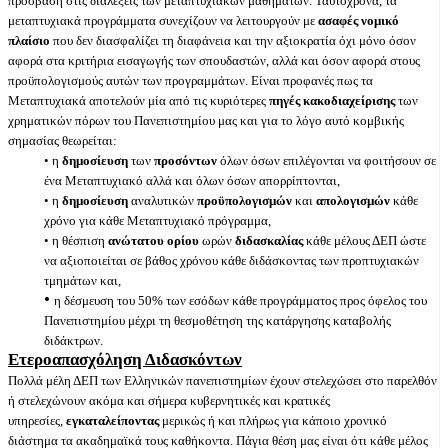
πρόσβαση στις διαλέξεις των μεταπτυχιακών μαθημάτων. Ταυτόχρονα, τα
μεταπτυχιακά προγράμματα συνεχίζουν να λειτουργούν με
ασαφές νομικό
πλαίσιο
που δεν διασφαλίζει τη διαφάνεια και την αξιοκρατία όχι μόνο όσον
αφορά στα κριτήρια εισαγωγής των σπουδαστών, αλλά και όσον αφορά στους
προϋπολογισμούς αυτών των προγραμμάτων. Είναι προφανές πως τα
Μεταπτυχιακά αποτελούν μία από τις κυριότερες
πηγές κακοδιαχείρισης
των
χρηματικών πόρων του Πανεπιστημίου μας και για το λόγο αυτό κομβικής
σημασίας θεωρείται:
• η
δημοσίευση
των
προσόντων
όλων όσων επιλέγονται να φοιτήσουν σε
ένα Μεταπτυχιακό αλλά και όλων όσων απορρίπτονται,
•
η
δημοσίευση
αναλυτικών
προϋπολογισμών
και
απολογισμών
κάθε
χρόνο για κάθε Μεταπτυχιακό πρόγραμμα,
• η θέσπιση
ανώτατου ορίου
ωρών
διδασκαλίας
κάθε μέλους ΔΕΠ ώστε
να αξιοποιείται σε βάθος χρόνου κάθε διδάσκοντας των προπτυχιακών
τμημάτων και,
•
η δέσμευση του 50% των εσόδων κάθε προγράμματος προς όφελος του
Πανεπιστημίου μέχρι τη θεσμοθέτηση της κατάργησης καταβολής
διδάκτρων.
Ετεροαπασχόληση Διδασκόντω
ν
Πολλά μέλη ΔΕΠ των Ελληνικών πανεπιστημίων έχουν στελεχώσει στο παρελθόν
ή στελεχώνουν ακόμα και σήμερα κυβερνητικές και κρατικές
υπηρεσίες,
εγκαταλείποντας
μερικώς ή και πλήρως για κάποιο χρονικό
διάστημα τα ακαδημαϊκά τους καθήκοντα. Πάγια θέση μας είναι ότι κάθε μέλος