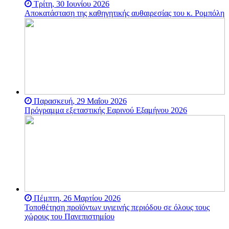
Τρίτη, 30 Ιουνίου 2026
απευθείας διορισμούς
Αποκατάσταση της καθηγητικής αυθαιρεσίας του κ. Ρομπόλη
Πρυτάνεων - όπως με τον
διορισμό του
εξωπανεπιστημιακού
πολιτικού στελέχους του
κόμματος του Ερντογάν
και υποψήφιου στις
βουλευτικές εκλογές στη
χώρα το 2015, του Μελίχ
Μπουλού.
Το ακαδημαϊκό
Παρασκευή, 29 Μαΐου 2026
προπύργιο υπεράσπισης
Πρόγραμμα εξεταστικής Εαρινού Εξαμήνου 2026
της δημοκρατίας και της
ελευθερίας απευθύνει
κάλεσμα σε όλους τους
ελεύθερους ανθρώπους της
γης να σταθούν
αλληλέγγυοι στον αγώνα
τους για την υπεράσπιση
της αυτόνομης
δημοκρατικής
διακυβέρνησης των
δημόσιων πανεπιστημίων.
Πέμπτη, 26 Μαρτίου 2026
Η Ακαδημία είναι μόνιμα
Τοποθέτηση προϊόντων υγιεινής περιόδου σε όλους τους
περικυκλωμένη από τις
χώρους του Πανεπιστημίου
αστυνομικές δυνάμεις
αντιμετώπισης ταραχών