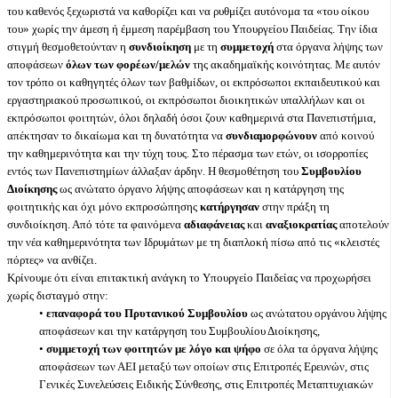
του καθενός ξεχωριστά να καθορίζει και να ρυθμίζει αυτόνομα τα «του οίκου
του» χωρίς την άμεση ή έμμεση παρέμβαση του Υπουργείου Παιδείας. Την ίδια
στιγμή θεσμοθετούνταν η
συνδιοίκηση
με τη
συμμετοχή
στα όργανα λήψης των
αποφάσεων
όλων των φορέων/μελών
της ακαδημαϊκής κοινότητας. Με αυτόν
τον τρόπο οι καθηγητές όλων των βαθμίδων, οι εκπρόσωποι εκπαιδευτικού και
εργαστηριακού προσωπικού, οι εκπρόσωποι διοικητικών υπαλλήλων και οι
εκπρόσωποι φοιτητών, όλοι δηλαδή όσοι ζουν καθημερινά στα Πανεπιστήμια,
απέκτησαν το δικαίωμα και τη δυνατότητα να
συνδιαμορφώνουν
από κοινού
την καθημερινότητα και την τύχη τους. Στο πέρασμα των ετών, οι ισορροπίες
εντός των Πανεπιστημίων άλλαξαν άρδην. Η θεσμοθέτηση του
Συμβουλίου
Διοίκησης
ως ανώτατο όργανο λήψης αποφάσεων και η κατάργηση της
φοιτητικής και όχι μόνο εκπροσώπησης
κατήργησαν
στην πράξη τη
συνδιοίκηση. Από τότε τα φαινόμενα
αδιαφάνειας
και
αναξιοκρατίας
αποτελούν
την νέα καθημερινότητα των Ιδρυμάτων με τη διαπλοκή πίσω από τις «κλειστές
πόρτες» να ανθίζει.
Κρίνουμε ότι είναι επιτακτική ανάγκη το Υπουργείο Παιδείας να προχωρήσει
χωρίς δισταγμό στην:
•
επαναφορά του Πρυτανικού Συμβουλίου
ως ανώτατου οργάνου λήψης
αποφάσεων και την κατάργηση του Συμβουλίου Διοίκησης,
•
συμμετοχή των φοιτητών με λόγο και ψήφο
σε όλα τα όργανα λήψης
αποφάσεων των ΑΕΙ μεταξύ των οποίων στις Επιτροπές Ερευνών, στις
Γενικές Συνελεύσεις Ειδικής Σύνθεσης, στις Επιτροπές Μεταπτυχιακών