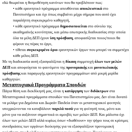
εδώ θεωρείται η θεσμοθέτηση κανόνων που θα προβλέπουν πως:
• κάθε ερευνητικό πρόγραμμα απευθύνεται
αποκλειστικά
στο
Πανεπιστήμιο και όχι όπως συμβαίνει μέχρι σήμερα που αυτό έχει
παραλήπτη συγκεκριμένο καθηγητή,
• κάθε ερευνητικό πρόγραμμα
δημοσιοποιείται
στο σύνολο της
ακαδημαϊκής κοινότητας, και μέσω εσωτερικής διαδικασίας στην οποία
όλα τα μέλη ΔΕΠ έχουν
ίση πρόσβαση
, αποφασίζεται ποιος/ποιοι θα
φέρουν εις πέρας το έργο,
• τίθεται
συγκεκριμένο όριο
ερευνητικών έργων που μπορεί να συμμετέχει
κάθε μέλος ΔΕΠ.
Με τη διαδικασία αυτή εξασφαλίζεται η
δίκαιη
συμμετοχή
όλων των μελών
ΔΕΠ
και αποφεύγεται το φαινόμενο της
προνομιακής
και
μονοπωλιακής
πρόσβασης
και παραγωγής ερευνητικών προγραμμάτων από μικρή μερίδα
καθηγητών.
Μεταπτυχιακά Προγράμματα Σπουδών
Πάγια θέση και διεκδίκησή μας, είναι η
κατάργηση
των
διδάκτρων
στα
Μεταπτυχιακά προγράμματα σπουδών του Πανεπιστημίου μας. Δεν είναι δυνατό
να μιλάμε για Δημόσια και Δωρεάν Παιδεία όταν οι μεταπτυχιακοί φοιτητές
υποχρεώνονται να καταβάλουν
παχυλά ποσά
για τη φοίτησή τους, μόνο και
μόνο για να αυξάνουν σημαντικά οι αμοιβές των μελών ΔΕΠ. Και μάλιστα όχι
όλων των μελών ΔΕΠ αλλά κυρίως όσων «διαθέτουν» την ψήφο τους σε κρίσιμες
συνεδριάσεις των οργάνων διοίκησης για να εξασφαλίζουν προνομιακή