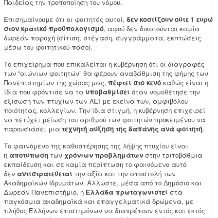
Παιδείας την τροποποίηση του νόμου.
Επισημαίνουμε ότι οι φοιτητές αυτοί,
δεν κοστίζουν ούτε 1 ευρώ
στον κρατικό προϋπολογισμό
, αφού δεν δικαιούνται καμία
δωρεάν παροχή (σίτιση, στέγαση, συγγράμματα, εκπτώσεις
μέσω του φοιτητικού πάσο).
Το επιχείρημα που επικαλείται η κυβέρνηση ότι οι διαγραφές
των “αιώνιων φοιτητών” θα φέρουν αναβάθμιση της φήμης των
Πανεπιστημίων της χώρας μας,
πέφτει στο κενό
καθώς είναι η
ίδια που φρόντισε να τα
υποβαθμίσει
όταν νομοθέτησε την
εξίσωση των πτυχίων των ΑΕΙ με εκείνα των, αμφιβόλου
ποιότητας, κολλεγίων. Την ίδια στιγμή, η κυβέρνηση επιχειρεί
να πετύχει μείωση του αριθμού των φοιτητών προκειμένου να
παρουσιάσει μια
τεχνητή αύξηση της δαπάνης ανά φοιτητή
.
Το φαινόμενο της καθυστέρησης της λήψης πτυχίου είναι
η
αποτύπωση
των
χρόνιων προβλημάτων
στην τριτοβάθμια
εκπαίδευση και σε καμία περίπτωση το φαινόμενο αυτό
δεν
αντιστρατεύεται
την αξία και την αποστολή των
Ακαδημαϊκών Ιδρυμάτων. Άλλωστε, μέσα από το Δημόσιο και
Δωρεάν Πανεπιστήμιο, η
Ελλάδα πρωταγωνιστεί
στα
παγκόσμια ακαδημαϊκά και επαγγελματικά δρώμενα, με
πλήθος Ελλήνων επιστημόνων να διαπρέπουν εντός και εκτός