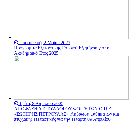
Το ακαδημαϊκό
προπύργιο υπεράσπισης
της δημοκρατίας και της
ελευθερίας απευθύνει
κάλεσμα σε όλους τους
ελεύθερους ανθρώπους της
γης να σταθούν
αλληλέγγυοι στον αγώνα
τους για την υπεράσπιση
Παρασκευή, 2 Μαΐου 2025
της αυτόνομης
Πρόγραμμα Εξεταστικής Εαρινού Εξαμήνου για το
δημοκρατικής
Ακαδημαϊκό Έτος 2025
διακυβέρνησης των
δημόσιων πανεπιστημίων.
Η Ακαδημία είναι μόνιμα
περικυκλωμένη από τις
αστυνομικές δυνάμεις
αντιμετώπισης ταραχών
και τις ειδικές δυνάμεις, με
τα όπλα τους σε δημόσια
θέα, προκλητικά να
στοχεύουν τους φοιτητές,
με την ιδιωτική ασφάλεια
Τρίτη, 8 Απριλίου 2025
να τους παρακολουθεί σε
ΑΠΟΦΑΣΗ Δ.Σ. ΣΥΛΛΟΓΟΥ ΦΟΙΤΗΤΩΝ Ο.Π.Α.
κάθε τους κίνηση και
«ΣΩΤΗΡΗΣ ΠΕΤΡΟΥΛΑΣ»| Ακύρωση μαθημάτων και
αποκλεισμένη από
οδοφράγματα και
πτυχιακής εξεταστικής για την Τέταρτη 09 Απριλίου
τεθωρακισμένα της
αστυνομίας, στρέφει το