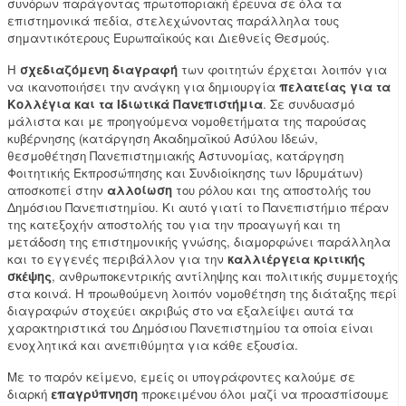
συνόρων παράγοντας πρωτοποριακή έρευνα σε όλα τα
επιστημονικά πεδία, στελεχώνοντας παράλληλα τους
σημαντικότερους Ευρωπαϊκούς και Διεθνείς Θεσμούς.
Η
σχεδιαζόμενη διαγραφή
των φοιτητών έρχεται λοιπόν για
να ικανοποιήσει την ανάγκη για δημιουργία
πελατείας για τα
Κολλέγια και τα Ιδιωτικά Πανεπιστήμια
. Σε συνδυασμό
μάλιστα και με προηγούμενα νομοθετήματα της παρούσας
κυβέρνησης (κατάργηση Ακαδημαϊκού Ασύλου Ιδεών,
θεσμοθέτηση Πανεπιστημιακής Αστυνομίας, κατάργηση
Φοιτητικής Εκπροσώπησης και Συνδιοίκησης των Ιδρυμάτων)
αποσκοπεί στην
αλλοίωση
του ρόλου και της αποστολής του
Δημόσιου Πανεπιστημίου. Κι αυτό γιατί το Πανεπιστήμιο πέραν
της κατεξοχήν αποστολής του για την προαγωγή και τη
μετάδοση της επιστημονικής γνώσης, διαμορφώνει παράλληλα
και το εγγενές περιβάλλον για την
καλλιέργεια κριτικής
σκέψης
, ανθρωποκεντρικής αντίληψης και πολιτικής συμμετοχής
στα κοινά. Η προωθούμενη λοιπόν νομοθέτηση της διάταξης περί
διαγραφών στοχεύει ακριβώς στο να εξαλείψει αυτά τα
χαρακτηριστικά του Δημόσιου Πανεπιστημίου τα οποία είναι
ενοχλητικά και ανεπιθύμητα για κάθε εξουσία.
Με το παρόν κείμενο, εμείς οι υπογράφοντες καλούμε σε
διαρκή
επαγρύπνηση
προκειμένου όλοι μαζί να προασπίσουμε