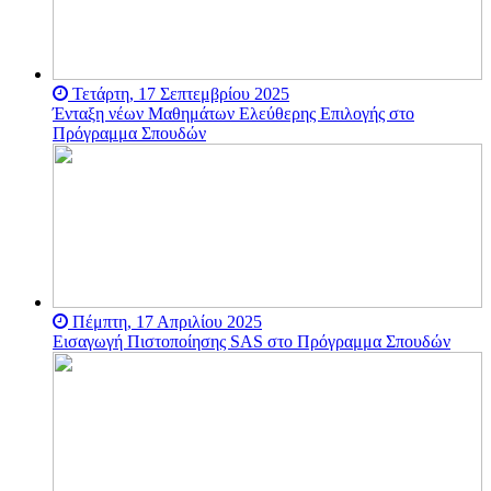
Στο Bogazici, το πιο
διάσημο δημόσιο
Πανεπιστήμιο της
Τετάρτη, 17 Σεπτεμβρίου 2025
Τουρκίας, υψηλών
Ένταξη νέων Μαθημάτων Ελεύθερης Επιλογής στο
ακαδημαϊκών
προδιαγραφών
Πρόγραμμα Σπουδών
εκπαίδευσης και έρευνας
αλλά και με διακριτό
κοινωνικό, προοδευτικό,
αποτύπωμα αντίστασης, ο
αγώνας ενάντια στον
στραγγαλισμό από την
κυβέρνηση Ερντογάν -
Μπαχτσελί συνεχίζεται
αδιάκοπα ενάντια στους
απευθείας διορισμούς
Πέμπτη, 17 Απριλίου 2025
Πρυτάνεων - όπως με τον
Εισαγωγή Πιστοποίησης SAS στο Πρόγραμμα Σπουδών
διορισμό του
εξωπανεπιστημιακού
πολιτικού στελέχους του
κόμματος του Ερντογάν
και υποψήφιου στις
βουλευτικές εκλογές στη
χώρα το 2015, του Μελίχ
Μπουλού.