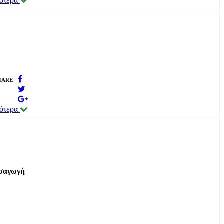
σότερα
HARE
σότερα
σαγωγή