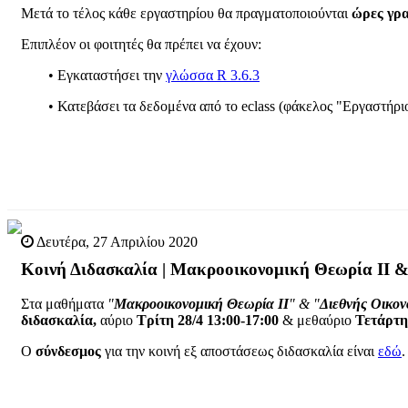
Μετά το τέλος κάθε εργαστηρίου θα πραγματοποιούνται
ώρες
γρα
Επιπλέον οι φοιτητές θα πρέπει να έχουν:
• Εγκαταστήσει την
γλώσσα R 3.6.3
• Κατεβάσει τα δεδομένα από το eclass (φάκελος "Εργαστήρι
Δευτέρα, 27 Απριλίου 2020
Κοινή Διδασκαλία | Μακροοικονομική Θεωρία ΙΙ &
Στα μαθήματα
"
Μακροοικονομική
Θεωρία
ΙΙ
"
& "
Διεθνής
Οικον
διδασκαλία,
αύριο
Τρίτη
28/4
13:00-17:00
& μεθαύριο
Τετάρτη
Ο
σύνδεσμος
για την κοινή εξ αποστάσεως διδασκαλία είναι
εδώ
.