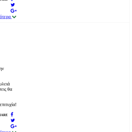
σότερα
ην
υλειά
εις θα
επιτυχία!
HARE