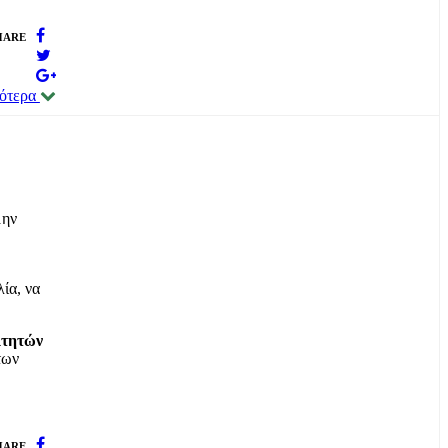
HARE
σότερα
μην
ία, να
ιτητών
των
HARE