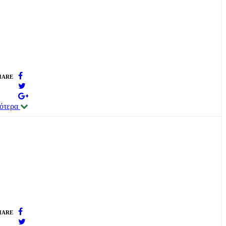
HARE
σότερα
HARE