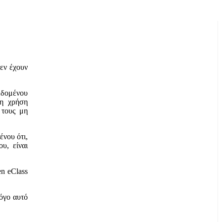
εν έχουν
εδομένου
τη χρήση
 τους μη
ένου ότι,
υ, είναι
n eClass
λόγο αυτό