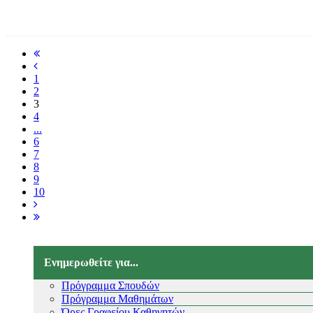
1
2
3
4
...
6
7
8
9
10
Ενημερωθείτε για...
Πρόγραμμα Σπουδών
Πρόγραμμα Μαθημάτων
Ώρες Γραφείου Καθηγητών