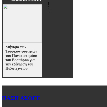
Μήνυμα των
Τούρκων φοιτητών
του Πανεπιστημίου
του Βοσπόρου για
την εξέγερση του
Πολυτεχνείου
Αντιπροσωπεία φοιτητών
της τουρκικής Ακαδημίας
του Βοσπόρου βρίσκονται
από χτες στη χώρα μας,
μετά από πρόσκληση
ΠΑΣΠ ΑΣΟΕΕ
φοιτητών και Καθηγητών
του Α.Π.Θ., για να