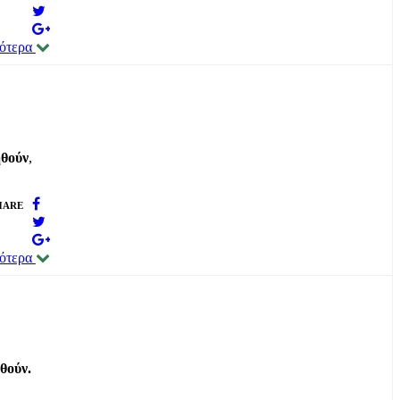
σότερα
θούν
,
HARE
σότερα
θούν.