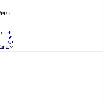
βρη και
HARE
σότερα