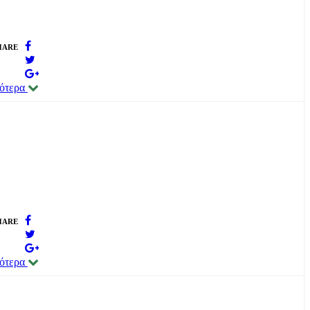
HARE
σότερα
HARE
σότερα