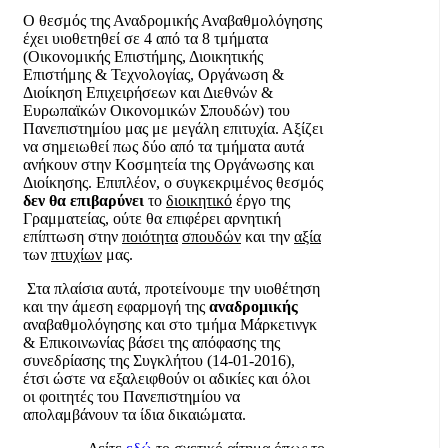
Ο θεσμός της Αναδρομικής Αναβαθμολόγησης
έχει υιοθετηθεί σε 4 από τα 8 τμήματα
(Οικονομικής Επιστήμης, Διοικητικής
Επιστήμης & Τεχνολογίας, Οργάνωση &
Διοίκηση Επιχειρήσεων και Διεθνών &
Ευρωπαϊκών Οικονομικών Σπουδών) του
Πανεπιστημίου μας με μεγάλη επιτυχία. Αξίζει
να σημειωθεί πως δύο από τα τμήματα αυτά
ανήκουν στην Κοσμητεία της Οργάνωσης και
Διοίκησης. Επιπλέον, ο συγκεκριμένος θεσμός
δεν
θα
επιβαρύνει
το
διοικητικό
έργο της
Γραμματείας, ούτε θα επιφέρει αρνητική
επίπτωση στην
ποιότητα
σπουδών
και την
αξία
των
πτυχίων
μας.
Στα πλαίσια αυτά, προτείνουμε την υιοθέτηση
και την άμεση εφαρμογή της
αναδρομικής
αναβαθμολόγησης και στο τμήμα Μάρκετινγκ
& Επικοινωνίας βάσει της απόφασης της
συνεδρίασης της Συγκλήτου (14-01-2016),
έτσι ώστε να εξαλειφθούν οι αδικίες και όλοι
οι φοιτητές του Πανεπιστημίου να
απολαμβάνουν τα ίδια δικαιώματα.