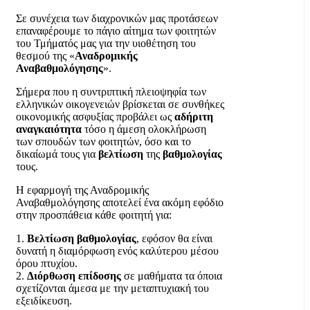
Σε συνέχεια των διαχρονικών μας προτάσεων
επαναφέρουμε το πάγιο αίτημα των φοιτητών
του Τμήματός μας για την υιοθέτηση του
θεσμού της «
Αναδρομικής
Αναβαθμολόγησης
».
Σήμερα που η συντριπτική πλειοψηφία των
ελληνικών οικογενειών βρίσκεται σε συνθήκες
οικονομικής ασφυξίας προβάλει ως
αδήριτη
αναγκαιότητα
τόσο η άμεση ολοκλήρωση
των σπουδών των φοιτητών, όσο και το
δικαίωμά τους για
βελτίωση
της
βαθμολογίας
τους.
Η εφαρμογή της Αναδρομικής
Αναβαθμολόγησης αποτελεί ένα ακόμη εφόδιο
στην προσπάθεια κάθε φοιτητή για:
1.
Βελτίωση
βαθμολογίας
, εφόσον θα είναι
δυνατή η διαμόρφωση ενός καλύτερου μέσου
όρου πτυχίου.
2.
Διόρθωση
επίδοσης
σε μαθήματα τα όποια
σχετίζονται άμεσα με την μεταπτυχιακή του
εξειδίκευση.