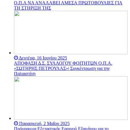
κοινωνικό, προοδευτικό,
Ο.Π.Α ΝΑ ΑΝΑΛΑΒΕΙ ΑΜΕΣΑ ΠΡΩΤΟΒΟΥΛΙΕΣ ΓΙΑ
αποτύπωμα αντίστασης, ο
ΤΗ ΣΤΗΡΙΞΗ ΤΗΣ
αγώνας ενάντια στον
στραγγαλισμό από την
κυβέρνηση Ερντογάν -
Μπαχτσελί συνεχίζεται
αδιάκοπα ενάντια στους
απευθείας διορισμούς
Πρυτάνεων - όπως με τον
διορισμό του
εξωπανεπιστημιακού
πολιτικού στελέχους του
κόμματος του Ερντογάν
Δευτέρα, 16 Ιουνίου 2025
και υποψήφιου στις
ΑΠΟΦΑΣΗ Δ.Σ. ΣΥΛΛΟΓΟΥ ΦΟΙΤΗΤΩΝ Ο.Π.Α.
βουλευτικές εκλογές στη
«ΣΩΤΗΡΗΣ ΠΕΤΡΟΥΛΑΣ»| Συγκέντρωση για την
χώρα το 2015, του Μελίχ
Παλαιστίνη
Μπουλού.
Το ακαδημαϊκό
προπύργιο υπεράσπισης
της δημοκρατίας και της
ελευθερίας απευθύνει
κάλεσμα σε όλους τους
ελεύθερους ανθρώπους της
γης να σταθούν
αλληλέγγυοι στον αγώνα
τους για την υπεράσπιση
Παρασκευή, 2 Μαΐου 2025
της αυτόνομης
Πρόγραμμα Εξεταστικής Εαρινού Εξαμήνου για το
δημοκρατικής