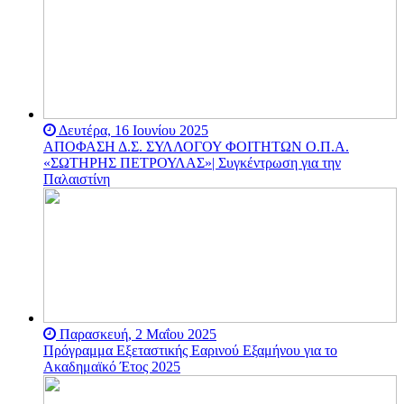
κυβέρνηση Ερντογάν -
Μπαχτσελί συνεχίζεται
αδιάκοπα ενάντια στους
απευθείας διορισμούς
Πρυτάνεων - όπως με τον
διορισμό του
εξωπανεπιστημιακού
πολιτικού στελέχους του
κόμματος του Ερντογάν
Δευτέρα, 16 Ιουνίου 2025
και υποψήφιου στις
ΑΠΟΦΑΣΗ Δ.Σ. ΣΥΛΛΟΓΟΥ ΦΟΙΤΗΤΩΝ Ο.Π.Α.
βουλευτικές εκλογές στη
«ΣΩΤΗΡΗΣ ΠΕΤΡΟΥΛΑΣ»| Συγκέντρωση για την
χώρα το 2015, του Μελίχ
Παλαιστίνη
Μπουλού.
Το ακαδημαϊκό
προπύργιο υπεράσπισης
της δημοκρατίας και της
ελευθερίας απευθύνει
κάλεσμα σε όλους τους
ελεύθερους ανθρώπους της
γης να σταθούν
αλληλέγγυοι στον αγώνα
τους για την υπεράσπιση
Παρασκευή, 2 Μαΐου 2025
της αυτόνομης
Πρόγραμμα Εξεταστικής Εαρινού Εξαμήνου για το
δημοκρατικής
Ακαδημαϊκό Έτος 2025
διακυβέρνησης των
δημόσιων πανεπιστημίων.
Η Ακαδημία είναι μόνιμα